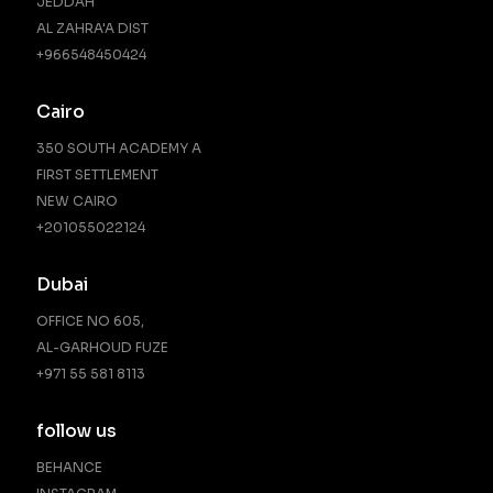
JEDDAH
AL ZAHRA'A DIST
+966548450424
Cairo
350 SOUTH ACADEMY A
FIRST SETTLEMENT
NEW CAIRO
‪+201055022124‬
Dubai
OFFICE NO 605,
AL-GARHOUD FUZE
+971 55 581 8113
follow us
BEHANCE