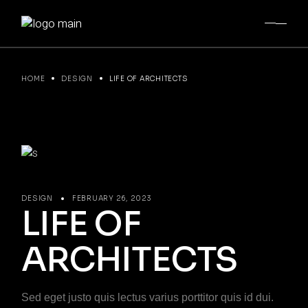
HOME
DESIGN
LIFE OF ARCHITECTS
DESIGN
FEBRUARY 26, 2023
LIFE OF
ARCHITECTS
Sed eget justo quis lectus varius porttitor quis id dui.